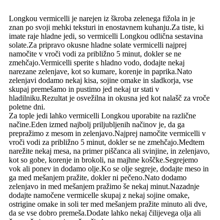
Longkou vermicelli je narejen iz škroba zelenega fižola in je
znan po svoji mehki teksturi in enostavnem kuhanju.Za tiste, ki
imate raje hladne jedi, so vermicelli Longkou odlična sestavina
solate.Za pripravo okusne hladne solate vermicelli najprej
namočite v vroči vodi za približno 5 minut, dokler se ne
zmehčajo.Vermicelli sperite s hladno vodo, dodajte nekaj
narezane zelenjave, kot so kumare, korenje in paprika.Nato
zelenjavi dodamo nekaj kisa, sojine omake in sladkorja, vse
skupaj premešamo in pustimo jed nekaj ur stati v
hladilniku.Rezultat je osvežilna in okusna jed kot nalašč za vroče
poletne dni.
Za tople jedi lahko vermicelli Longkou uporabite na različne
načine.Eden izmed najbolj priljubljenih načinov je, da ga
prepražimo z mesom in zelenjavo.Najprej namočite vermicelli v
vroči vodi za približno 5 minut, dokler se ne zmehčajo.Medtem
narežite nekaj mesa, na primer piščanca ali svinjine, in zelenjavo,
kot so gobe, korenje in brokoli, na majhne koščke.Segrejemo
vok ali ponev in dodamo olje.Ko se olje segreje, dodajte meso in
ga med mešanjem pražite, dokler ni pečeno.Nato dodamo
zelenjavo in med mešanjem pražimo še nekaj minut.Nazadnje
dodajte namočene vermicelle skupaj z nekaj sojine omake,
ostrigine omake in soli ter med mešanjem pražite minuto ali dve,
da se vse dobro premeša.Dodate lahko nekaj čilijevega olja ali