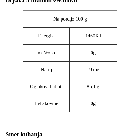
Dejstva o hranilni vrednosti
Na porcijo 100 g
Energija
1460KJ
maščoba
0g
Natrij
19 mg
Ogljikovi hidrati
85,1 g
Beljakovine
0g
Smer kuhanja