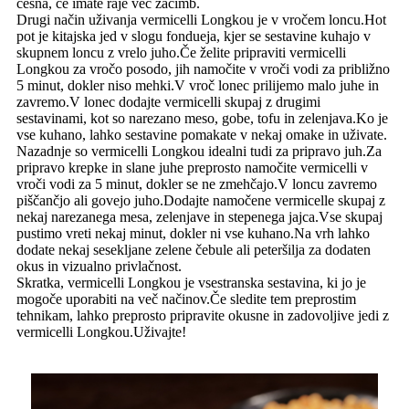
česna, če imate raje več začimb.
Drugi način uživanja vermicelli Longkou je v vročem loncu.Hot
pot je kitajska jed v slogu fondueja, kjer se sestavine kuhajo v
skupnem loncu z vrelo juho.Če želite pripraviti vermicelli
Longkou za vročo posodo, jih namočite v vroči vodi za približno
5 minut, dokler niso mehki.V vroč lonec prilijemo malo juhe in
zavremo.V lonec dodajte vermicelli skupaj z drugimi
sestavinami, kot so narezano meso, gobe, tofu in zelenjava.Ko je
vse kuhano, lahko sestavine pomakate v nekaj omake in uživate.
Nazadnje so vermicelli Longkou idealni tudi za pripravo juh.Za
pripravo krepke in slane juhe preprosto namočite vermicelli v
vroči vodi za 5 minut, dokler se ne zmehčajo.V loncu zavremo
piščančjo ali govejo juho.Dodajte namočene vermicelle skupaj z
nekaj narezanega mesa, zelenjave in stepenega jajca.Vse skupaj
pustimo vreti nekaj minut, dokler ni vse kuhano.Na vrh lahko
dodate nekaj sesekljane zelene čebule ali peteršilja za dodaten
okus in vizualno privlačnost.
Skratka, vermicelli Longkou je vsestranska sestavina, ki jo je
mogoče uporabiti na več načinov.Če sledite tem preprostim
tehnikam, lahko preprosto pripravite okusne in zadovoljive jedi z
vermicelli Longkou.Uživajte!