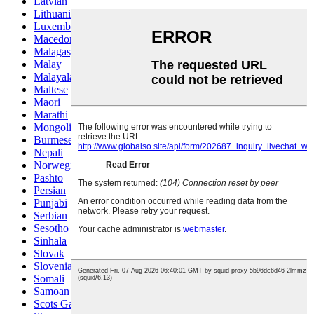
Latvian
Lithuanian
Luxembou..
Macedonian
Malagasy
Malay
Malayalam
Maltese
Maori
Marathi
Mongolian
Burmese
Nepali
Norwegian
Pashto
Persian
Punjabi
Serbian
Sesotho
Sinhala
Slovak
Slovenian
Somali
Samoan
Scots Gaelic