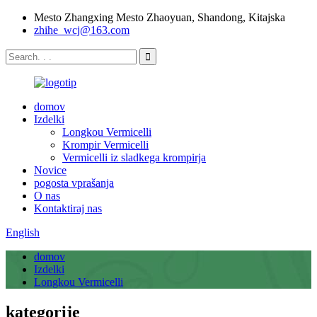
Mesto Zhangxing Mesto Zhaoyuan, Shandong, Kitajska
zhihe_wcj@163.com
domov
Izdelki
Longkou Vermicelli
Krompir Vermicelli
Vermicelli iz sladkega krompirja
Novice
pogosta vprašanja
O nas
Kontaktiraj nas
English
domov
Izdelki
Longkou Vermicelli
kategorije