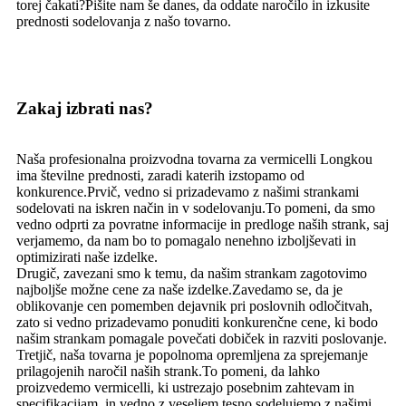
torej čakati?Pišite nam še danes, da oddate naročilo in izkusite
prednosti sodelovanja z našo tovarno.
Zakaj izbrati nas?
Naša profesionalna proizvodna tovarna za vermicelli Longkou
ima številne prednosti, zaradi katerih izstopamo od
konkurence.Prvič, vedno si prizadevamo z našimi strankami
sodelovati na iskren način in v sodelovanju.To pomeni, da smo
vedno odprti za povratne informacije in predloge naših strank, saj
verjamemo, da nam bo to pomagalo nenehno izboljševati in
optimizirati naše izdelke.
Drugič, zavezani smo k temu, da našim strankam zagotovimo
najboljše možne cene za naše izdelke.Zavedamo se, da je
oblikovanje cen pomemben dejavnik pri poslovnih odločitvah,
zato si vedno prizadevamo ponuditi konkurenčne cene, ki bodo
našim strankam pomagale povečati dobiček in razviti poslovanje.
Tretjič, naša tovarna je popolnoma opremljena za sprejemanje
prilagojenih naročil naših strank.To pomeni, da lahko
proizvedemo vermicelli, ki ustrezajo posebnim zahtevam in
specifikacijam, in vedno z veseljem tesno sodelujemo z našimi