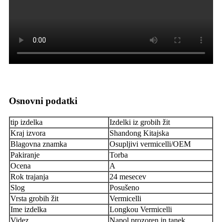
Osnovni podatki
tip izdelka
Izdelki iz grobih žit
Kraj izvora
Shandong Kitajska
Blagovna znamka
Osupljivi vermicelli/OEM
Pakiranje
Torba
Ocena
A
Rok trajanja
24 mesecev
Slog
Posušeno
Vrsta grobih žit
Vermicelli
Ime izdelka
Longkou Vermicelli
Videz
Napol prozoren in tanek