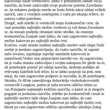
kakovostjo naših vermicellov, lahko v prihodnosti oddate večja
naročila, da boste zadovoljili svoje poslovne potrebe.Zavedamo
se, da nekatera podjetja morda ne bodo želela takoj oddati velikih
naročil, zato z veseljem sodelujemo z vami pri iskanju rešitve, ki
ustreza vašim potrebam.
Drugič, naši izdelki iz vermicelli imajo konkurenčne cene, da
vam ponudijo najboljšo možno vrednost za vaš denar.Zavedamo
se, da morajo podjetja ohranjati nizke stroške, da ostanejo
konkurenčna.Zaupate nam lahko, da vam zagotovimo najboljšo
možno kakovost po najboljši možni ceni.
Končno, vsaki stranki nudimo najboljšo storitev naše ekipe.Naše
osebje je predano zagotavljanju, da vsako naročilo, ki zapusti
našo tovarno, izpolnjuje najvišje standarde kakovosti in
natančnosti.Vedno smo pripravljeni narediti vse, da zagotovimo,
da je vsaka stranka zadovoljna s svojim nakupom.Ne glede na to,
ali potrebujete pomoč pri oddaji naročila, sledenju pošiljke ali
reševanju kakršnih koli težav, ki se lahko pojavijo na poti, smo
tukaj, da vam zagotovimo podporo in navodila, ki jih potrebujete.
Skratka, če iščete zanesljivega dobavitelja visokokakovostnih
vermicelli Longkou, potem je naša tovarna odlična izbira za
vas.Ponujamo najmanjšo količino naročila, o kateri se je mogoče
pogajati za poskusna naročila, izdelke po konkurenčnih cenah in
najboljše storitve naše ekipe.Zaupate nam lahko, da vam
zagotovimo najboljšo možno kakovost po najboljši možni ceni,
hkrati pa vam zagotovimo odlično uporabniško izkušnjo.Zakaj