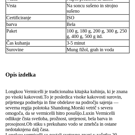
Vrsta
Na soncu sušeno in strojno
sušeno
Certificiranje
ISO
barva
Bela
Paket
100 g, 180 g, 200 g, 300 g, 250
g, 400 g, 500 g itd.
Čas kuhanja
3-5 minut
Surovine
Mung fižol, grah in voda
Opis izdelka
Longkou Vermicelli je tradicionalna kitajska kuhinja, ki je znana
po visoki kakovosti.To je posledica visoke kakovosti surovin,
prijetnega podnebja in fine obdelave na področju sajenja —
severna regija polotoka Shandong.Morski vetrič s severa
omogoča, da se vermicelli hitro posušijo.Luxin Vermicelli
odlikuje čista svetloba, prožnost, urejenost, bela barva in
prosojnost.Ob stiku s prekuhano vodo se zmehča in ostane
nedotaknjena dalj časa.
Longkou vermicelli so postali svetovno znani v začetku 20.