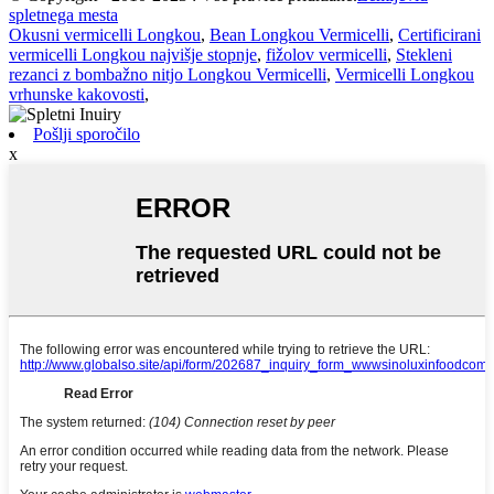
spletnega mesta
Okusni vermicelli Longkou
,
Bean Longkou Vermicelli
,
Certificirani
vermicelli Longkou najvišje stopnje
,
fižolov vermicelli
,
Stekleni
rezanci z bombažno nitjo Longkou Vermicelli
,
Vermicelli Longkou
vrhunske kakovosti
,
Pošlji sporočilo
x