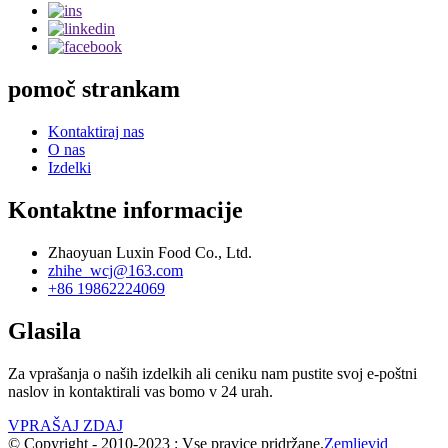
pomoč strankam
Kontaktiraj nas
O nas
Izdelki
Kontaktne informacije
Zhaoyuan Luxin Food Co., Ltd.
zhihe_wcj@163.com
+86 19862224069
Glasila
Za vprašanja o naših izdelkih ali ceniku nam pustite svoj e-poštni
naslov in kontaktirali vas bomo v 24 urah.
VPRAŠAJ ZDAJ
© Copyright - 2010-2023 : Vse pravice pridržane.
Zemljevid