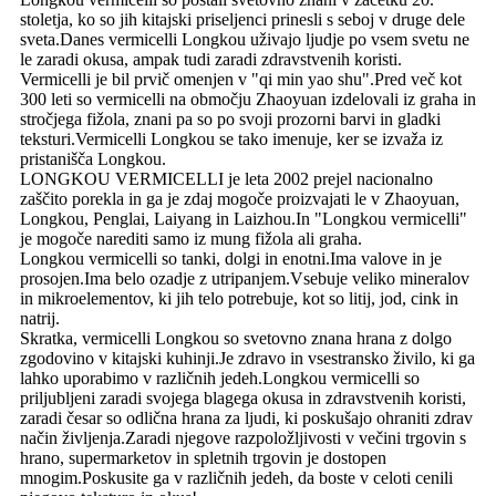
stoletja, ko so jih kitajski priseljenci prinesli s seboj v druge dele
sveta.Danes vermicelli Longkou uživajo ljudje po vsem svetu ne
le zaradi okusa, ampak tudi zaradi zdravstvenih koristi.
Vermicelli je bil prvič omenjen v "qi min yao shu".Pred več kot
300 leti so vermicelli na območju Zhaoyuan izdelovali iz graha in
stročjega fižola, znani pa so po svoji prozorni barvi in ​​gladki
teksturi.Vermicelli Longkou se tako imenuje, ker se izvaža iz
pristanišča Longkou.
LONGKOU VERMICELLI je leta 2002 prejel nacionalno
zaščito porekla in ga je zdaj mogoče proizvajati le v Zhaoyuan,
Longkou, Penglai, Laiyang in Laizhou.In "Longkou vermicelli"
je mogoče narediti samo iz mung fižola ali graha.
Longkou vermicelli so tanki, dolgi in enotni.Ima valove in je
prosojen.Ima belo ozadje z utripanjem.Vsebuje veliko mineralov
in mikroelementov, ki jih telo potrebuje, kot so litij, jod, cink in
natrij.
Skratka, vermicelli Longkou so svetovno znana hrana z dolgo
zgodovino v kitajski kuhinji.Je zdravo in vsestransko živilo, ki ga
lahko uporabimo v različnih jedeh.Longkou vermicelli so
priljubljeni zaradi svojega blagega okusa in zdravstvenih koristi,
zaradi česar so odlična hrana za ljudi, ki poskušajo ohraniti zdrav
način življenja.Zaradi njegove razpoložljivosti v večini trgovin s
hrano, supermarketov in spletnih trgovin je dostopen
mnogim.Poskusite ga v različnih jedeh, da boste v celoti cenili