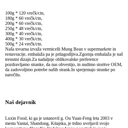
100g * 120 vrečk/ctn,
180g * 60 vrečk/ctn,
200g * 60 vrečk/ctn,
250g * 48 vrečk/ctn,
300g * 40 vrečk/ctn,
400g * 30 vrečk/ctn,
500g * 24 vrečk/ctn.
Naša tovarna izvaža vermicelli Mung Bean v supermarkete in
restavracije, embalaža pa je prilagodljiva.Zgornja embalaža je naš
trenutni dizajn.Za nadaljnje oblikovalske preference
pozdravljamo stranke, da nas obvestijo, in nudimo storitve OEM,
da zadovoljimo potrebe naših strank.In sprejemajo stranke po
naročilu.
Naš dejavnik
Luxin Food, ki ga je ustanovil g. Ou Yuan-Feng leta 2003 v
mestu Yantai, Shandong, Kitajska, je trdno uveljavil svojo