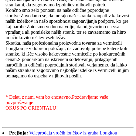
strankami, da zagotovimo izpolnitev njihovih potreb.
Končno smo zelo ponosni na naše odlične poprodajne
storitve.Zavedamo se, da morajo naše stranke zaupati v kakovost
naših izdelkov in našo sposobnost zagotavljanja podpore, ko gre
kaj narobe.Zato smo vedno na voljo, da odgovorimo na vsa
vprašanja ali pomisleke naših strank, ter se zavzemamo za hitro
in učinkovito rešitev vseh težav.
Skratka, naša profesionalna proizvodna tovarna za vermicelli
Longkou je v dobrem položaju, da zadovolji potrebe katere koli
stranke, ki išče visoko kakovostne vermicelle po konkurenčnih
cenah.S poudarkom na iskrenem sodelovanju, prilagojenih
naročilih in odličnih poprodajnih storitvah verjamemo, da lahko
našim strankam zagotovimo najboljše izdelke iz vermicelli in jim
pomagamo do uspeha v njihovih poslih.
* Delati z nami vam bo enostavno.Pozdravljamo vaše
povpraševanje!
OKUS PO ORIENTALU!
Prejšnja:
Veleprodaja vročih lončkov iz graha Longkou