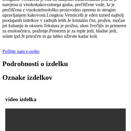
narejena iz visokokakovostnega graha, prečiščene vode, ki je
prečiščena z visokotehnološko proizvodno opremo in strogim
upravljanjem kakovosti.Longkou Vermicelli je eden izmed najbolj
prodajanih izdelkov v zadnjih letih.Je kristalno čist, prožen, močan
pri kuhanju in okusen.Tekstura je prožna, okus žvečljiv in primeren
za enolončnico, praženje.Primeren je za tople jedi, hladne jedi,
solate ipd.Je priročen in ga lahko uživate kadar koli.
Pošljite nam e-pošto
Podrobnosti o izdelku
Oznake izdelkov
video izdelka